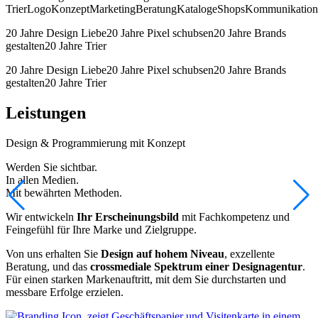
Trier
Logo
Konzept
Marketing
Beratung
Kataloge
Shops
Kommunikation
20 Jahre Design Liebe
20 Jahre Pixel schubsen
20 Jahre Brands
gestalten
20 Jahre Trier
20 Jahre Design Liebe
20 Jahre Pixel schubsen
20 Jahre Brands
gestalten
20 Jahre Trier
Leistungen
Design & Programmierung mit Konzept
Werden Sie sichtbar.
In allen Medien.
Mit bewährten Methoden.
Wir entwickeln
Ihr Erscheinungsbild
mit Fachkompetenz und
Feingefühl für Ihre Marke und Zielgruppe.
Von uns erhalten Sie
Design auf hohem Niveau
, exzellente
Beratung, und das
crossmediale Spektrum einer Designagentur
.
Für einen starken Markenauftritt, mit dem Sie durchstarten und
messbare Erfolge erzielen.