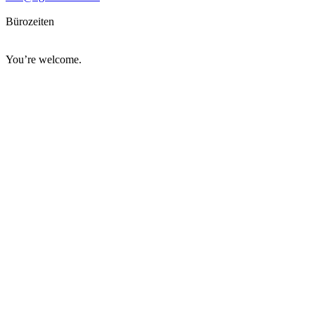
Bürozeiten
Mo–Do · 09:30–18:00 Uhr
Fr · nach Terminabsprache
You’re welcome.