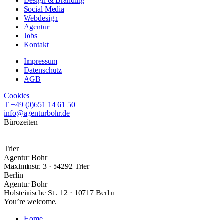
Design & Branding
Social Media
Webdesign
Agentur
Jobs
Kontakt
Impressum
Datenschutz
AGB
Cookies
T +49 (0)651 14 61 50
info@agenturbohr.de
Bürozeiten
Mo–Do · 09:30–18:00 Uhr
Fr · nach Terminabsprache
Trier
Agentur Bohr
Maximinstr. 3 · 54292 Trier
Berlin
Agentur Bohr
Holsteinische Str. 12 · 10717 Berlin
You’re welcome.
Home