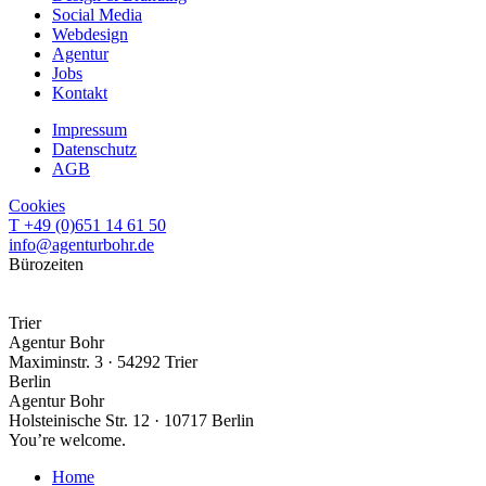
Social Media
Webdesign
Agentur
Jobs
Kontakt
Impressum
Datenschutz
AGB
Cookies
T +49 (0)651 14 61 50
info@agenturbohr.de
Bürozeiten
Mo–Do · 09:30–18:00 Uhr
Fr · nach Terminabsprache
Trier
Agentur Bohr
Maximinstr. 3 · 54292 Trier
Berlin
Agentur Bohr
Holsteinische Str. 12 · 10717 Berlin
You’re welcome.
Home