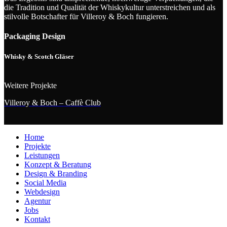
die Tradition und Qualität der Whiskykultur unterstreichen und als
stilvolle Botschafter für Villeroy & Boch fungieren.
Packaging Design
Whisky & Scotch Gläser
Weitere Projekte
Villeroy & Boch – Caffè Club
V
Home
Projekte
Leistungen
Konzept & Beratung
Design & Branding
Social Media
Webdesign
Agentur
Jobs
Kontakt