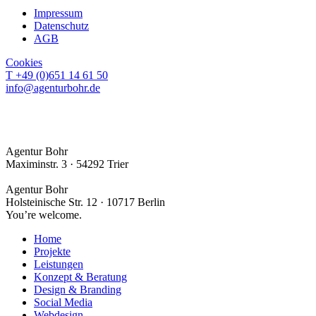
Impressum
Datenschutz
AGB
Cookies
T +49 (0)651 14 61 50
info@agenturbohr.de
Bürozeiten
Mo–Do · 09:30–18:00 Uhr
Fr · nach Terminabsprache
Trier
Agentur Bohr
Maximinstr. 3 · 54292 Trier
Berlin
Agentur Bohr
Holsteinische Str. 12 · 10717 Berlin
You’re welcome.
Home
Projekte
Leistungen
Konzept & Beratung
Design & Branding
Social Media
Webdesign