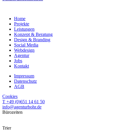
Home
Projekte
Leistungen
Konzept & Beratung
Design & Branding
Social Media
Webdesign
Agentur
Jobs
Kontakt
Impressum
Datenschutz
AGB
Cookies
T +49 (0)651 14 61 50
info@agenturbohr.de
Bürozeiten
Mo–Do · 09:30–18:00 Uhr
Fr · nach Terminabsprache
Trier